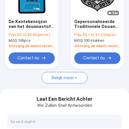
Fabrieksreis
Kwaliteitscontrole
De Kentekensijzer
Gepersonaliseerde
van het douanestof
Traditionele Douane
Contacteer ons
Geborduurd Flard op
Geborduurde Flarden
Prijs:
$0.10-$0.60/piece (depends on the design and order quantity)
Prijs:
$0.1 to $1.5 (depends on the design and order quantity)
Kleding Geweven
voor Kleren/GLB
MOQ:
100pcs
MOQ:
100 stukken
Flard
nieuws
Ontvang de meest recente Prijs
Ontvang de meest recente Prijs
Alle Gevallen
Contact nu
Contact nu
Bekijk meer
Ijzer op Geborduurde Flarden
Ijzer op Geweven Flard
Laat Een Bericht Achter
We Zullen Snel Antwoorden
Gedrukt Ijzer op Flarden
Douane Geborduurde Flarden