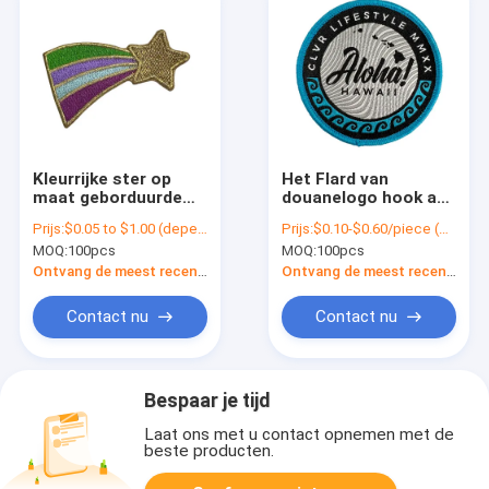
Kleurrijke ster op
Het Flard van
maat geborduurde
douanelogo hook and
patches wasbaar
loop backing naait op
Prijs:
$0.05 to $1.00 (depends on the design and order quantity)
Prijs:
$0.10-$0.60/piece (depends on the design and order quantity)
voor hoedendoektas
Brief borduurde
MOQ:
100pcs
MOQ:
100pcs
Flarden voor Kleding
Ontvang de meest recente Prijs
Ontvang de meest recente Prijs
Contact nu
Contact nu
Bespaar je tijd
Laat ons met u contact opnemen met de
beste producten.