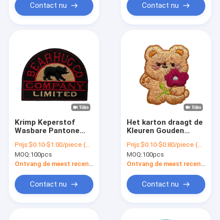
Contact nu
Contact nu
Krimp Keperstof
Het karton draagt de
Wasbare Pantone
Kleuren Gouden
van het Bewijs de
Katoenen van
Prijs:
$0.10-$1.00/piece (depends on the design and order quantity)
Prijs:
$0.10-$0.80/piece (depends on the design and order quantity)
Douane Geborduurde
Pandone van
MOQ:
100pcs
MOQ:
100pcs
Flard 9C
Borduurwerkflarden
Draaddouane
Ontvang de meest recente Prijs
Ontvang de meest recente Prijs
Geborduurd Flard
Contact nu
Contact nu