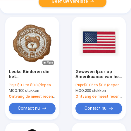
Geef uw vereiste
Leuke Kinderen die
Geweven Ijzer op
het
Amerikaanse van het
Vriendschappelijke
de Douaneland van
Prijs:
$0.1 to $0.8 (depends on the design and order quantity)
Prijs:
$0.05 to $0.5 (depends on the design and order quantity)
Ijzer van Eco op het
het Vlagflard de
MOQ:
100 stukken
MOQ:
200 stukken
Borduurwerkflarden
Vlagflarden
van Douaneflarden
Ontvang de meest recente Prijs
Ontvang de meest recente Prijs
kleden voor Zakken
Contact nu
Contact nu