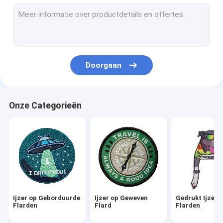
3D Geborduurde Flarden
Geweven Logo Patch
De Flarden van het Chenilleborduurwerk
Doorgaan
De Flarden van de kleurstofsublimatie
Het scherm Gedrukte Flarden
Onze Categorieën
Geborduurde Zeer belangrijke Kettingen
Geweven Zeer belangrijke Ketting
De Zeer belangrijke Kettingen van pvc
Textielmarkeringenetiketten
Ijzer op Geborduurde
Ijzer op Geweven
Gedrukt Ijzer 
Het Rubberflard van pvc
Flarden
Flard
Flarden