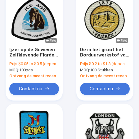
Ijzer op de Geweven
De in het groot het
Zelfklevende Flarden
Borduurwerkstof van
van Logo Patch Eco
de Hittepers herstelt
Prijs:
$0.05 to $0.5 (depends on the design and order quantity)
Prijs:
$0.2 to $1.3 (depends on the design and order quantity)
Friendly Handmade
Ijzer op Gedeeltelijke
MOQ:
100pcs
MOQ:
100 Stukken
voor Kleren
Wasbaar van
Kledingstukpantone
Ontvang de meest recente Prijs
Ontvang de meest recente Prijs
Contact nu
Contact nu
Thuis
Producten
Over ons