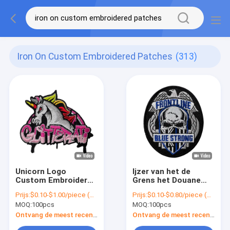
Iron On Custom Embroidered Patches
(313)
Unicorn Logo
Ijzer van het de
Custom Embroidered
Grens het Douane
Patches With-Ijzer bij
Geborduurde Flard
Prijs:
$0.10-$1.00/piece (depends on the design and order quantity)
Prijs:
$0.10-$0.80/piece (depends on the design and order quantity)
de Steun voor
van keperstofmerrow
MOQ:
100pcs
MOQ:
100pcs
Kleding
op de Kleding
Ontvang de meest recente Prijs
Ontvang de meest recente Prijs