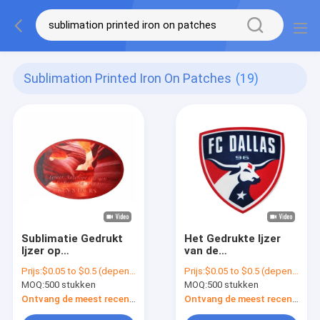
Sublimation Printed Iron On Patches
(19)
Sublimatie Gedrukt
Het Gedrukte Ijzer
Ijzer op
van de
Flardendouane Logo
hitteoverdracht op
Prijs:
$0.05 to $0.5 (depends on the design and order quantity)
Prijs:
$0.05 to $0.5 (depends on the design and order quantity)
Patches For Clothes
Flarden/de
MOQ:
500 stukken
MOQ:
500 stukken
Sublimatieflarden
van de
Ontvang de meest recente Prijs
Ontvang de meest recente Prijs
Douanekleurstof