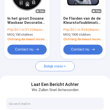
Fabrieksreis
Kwaliteitscontrole
In het groot Douane
De Flarden van de de
Wasbaar Decoratief
Kleurstofsublimatie
Contacteer ons
Ijzer op de Grens van
van de
Prijs:
$0.1 to $1.2 (depends on the design and order quantity)
Prijs:
$0.1 to $0.8 (depends on the design and order quantity)
Flardenmerrow voor
douanedruk/Ijzer op
MOQ:
100 stukken
MOQ:
1000 stukken
Jeans
Gepersonaliseerde
nieuws
Flarden
Ontvang de meest recente Prijs
Ontvang de meest recente Prijs
Alle Gevallen
Contact nu
Contact nu
Bekijk meer
Ijzer op Geborduurde Flarden
Ijzer op Geweven Flard
Laat Een Bericht Achter
We Zullen Snel Antwoorden
Gedrukt Ijzer op Flarden
Douane Geborduurde Flarden