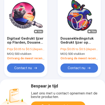
Digitaal Gedrukt Ijzer
Douanekledingstuk
op Flarden, Douane
Gedrukt Ijzer op
Logo Patches For
Flardendouane Logo
Prijs:
$0.05 to $0.5 (depends on the design and order quantity)
Prijs:
$0.05 to $0.5 (depends on the design and order quantity)
Shirts
Patches For Hats
MOQ:
500 stukken
MOQ:
500 stukken
Ontvang de meest recente Prijs
Ontvang de meest recente Prijs
Contact nu
Contact nu
Bespaar je tijd
Laat ons met u contact opnemen met de
beste producten.