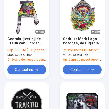
Gedrukt Ijzer bij de
Gedrukt Merk Logo
Steun van Flarden,
Patches, de Digitale
Sublimatie
Gedrukte Flarden van
Prijs:
$0.05 to $0.5 (depends on the design and order quantity)
Prijs:
$0.05 to $0.5 (depends on the design and order quantity)
Eenvormig Logo
de
MOQ:
500 stukken
MOQ:
500 stukken
Patches
Kleurstofsublimatie
Ontvang de meest recente Prijs
Ontvang de meest recente Prijs
Contact nu
Contact nu
Thuis
Producten
Over ons