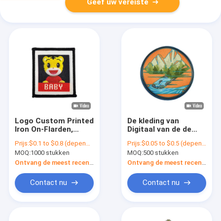
Geef uw vereiste
Logo Custom Printed
De kleding van
Iron On-Flarden,
Digitaal van de de
Beeldverhaalflarden
Laserbesnoeiing van
Prijs:
$0.1 to $0.8 (depends on the design and order quantity)
Prijs:
$0.05 to $0.5 (depends on the design and order quantity)
voor Jasjes
Drukflarden de
MOQ:
1000 stukken
MOQ:
500 stukken
Sublimatieijzer op
Flarden
Ontvang de meest recente Prijs
Ontvang de meest recente Prijs
Contact nu
Contact nu