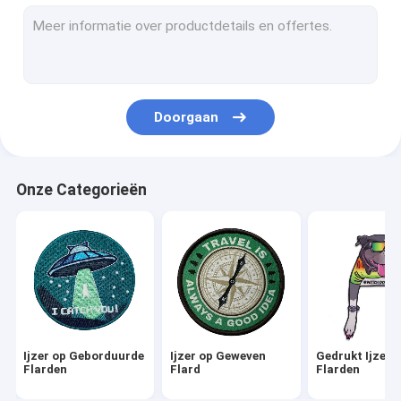
3D Geborduurde Flarden
Geweven Logo Patch
De Flarden van het Chenilleborduurwerk
Doorgaan
De Flarden van de kleurstofsublimatie
Het scherm Gedrukte Flarden
Onze Categorieën
Geborduurde Zeer belangrijke Kettingen
Geweven Zeer belangrijke Ketting
De Zeer belangrijke Kettingen van pvc
Textielmarkeringenetiketten
Ijzer op Geborduurde
Ijzer op Geweven
Gedrukt Ijzer 
Het Rubberflard van pvc
Flarden
Flard
Flarden