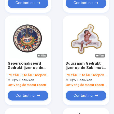
Contact nu
Contact nu
Gepersonaliseerd
Duurzaam Gedrukt
Gedrukt Ijzer op de
Ijzer op de Sublimatie
Stof Materieel Logo
van de
Prijs:
$0.05 to $0.5 (depends on the design and order quantity)
Prijs:
$0.05 to $0.5 (depends on the design and order quantity)
Customized van de
Flardenkleurstof met
MOQ:
500 stukken
MOQ:
500 stukken
Flardenpolyester
Geborduurde Grens
Ontvang de meest recente Prijs
Ontvang de meest recente Prijs
Contact nu
Contact nu