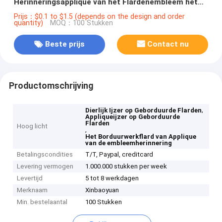
Herinneringsapplique van het Flardenembleem het
Borduurwerkflard
Prijs：$0.1 to $1.5 (depends on the design and order
quantity)
MOQ：100 Stukken
Beste prijs
Contact nu
Productomschrijving
,
Dierlijk Ijzer op Geborduurde Flarden
Appliqueijzer op Geborduurde
Flarden
Hoog licht
,
Het Borduurwerkflard van Applique
van de embleemherinnering
Betalingscondities
T/T, Paypal, creditcard
Levering vermogen
1.000.000 stukken per week
Levertijd
5 tot 8 werkdagen
Merknaam
Xinbaoyuan
Min. bestelaantal
100 Stukken