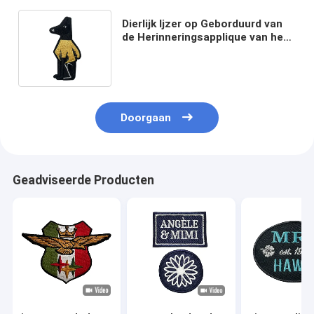
Dierlijk Ijzer op Geborduurd van
de Herinneringsapplique van het
Flardenembleem het
Borduurwerkflard
Doorgaan
Geadviseerde Producten