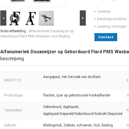
Levertijd:
Betalingscondities:
Levering vermogen:
Grote Afbeelding :
Alfanumeriek Douaneijzer op
Geborduurd Flard PMS Wasbaar voor Kleding
Contact
Alfanumeriek Douaneijzer op Geborduurd Flard PMS Wasba
beschrijving
Aangepast, het Verzoek van de Klant
GROOTTE:
E
Producttype:
Flarden, ijzer op geborduurde hockeyflarden
St
Geborduurd, Appliqued,
Technieken:
K
Appliqued/Gepareld/Geborduurd/Gedrukt/Sequined
Gebruik:
Kledingstuk, Zakken, schoenen, GLB, kleding
M