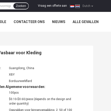
Vraag een offerte aan
Zoeken
|
Dutch
OLE
CONTACTEER ONS
NIEUWS
ALLE GEVALLEN
asbaar voor Kleding
t:
Guangdong, China
XBY
Borduurwerkflard
den Algemene voorwaarden:
100pcs
$0.10-$0.60/piece (depends on the design and
order quantity)
Oppzakken voor binnenverpakking, 2. 50 of 100