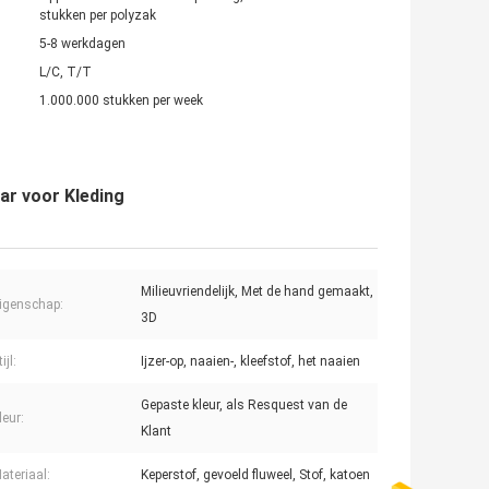
stukken per polyzak
5-8 werkdagen
L/C, T/T
1.000.000 stukken per week
ar voor Kleding
Milieuvriendelijk, Met de hand gemaakt,
igenschap:
3D
ijl:
Ijzer-op, naaien-, kleefstof, het naaien
Gepaste kleur, als Resquest van de
leur:
Klant
ateriaal:
Keperstof, gevoeld fluweel, Stof, katoen