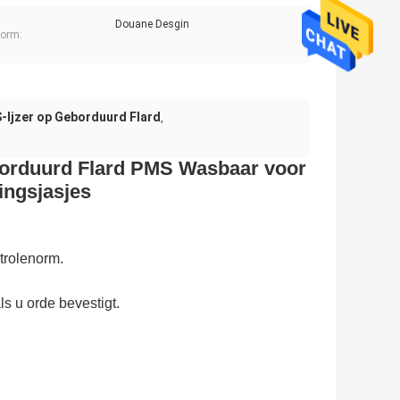
Douane Desgin
orm:
-Ijzer op Geborduurd Flard
,
borduurd Flard PMS Wasbaar voor
ingsjasjes
trolenorm.
s u orde bevestigt.