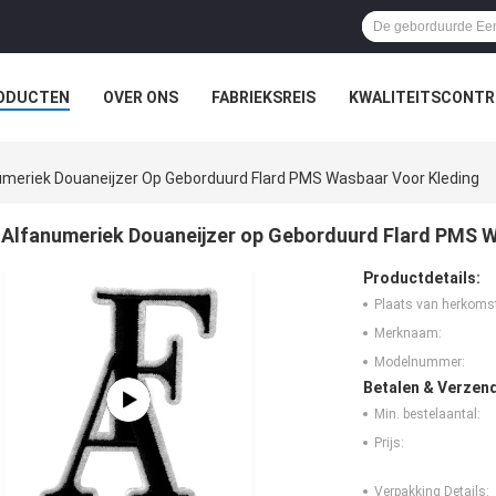
ODUCTEN
OVER ONS
FABRIEKSREIS
KWALITEITSCONTR
umeriek Douaneijzer Op Geborduurd Flard PMS Wasbaar Voor Kleding
Alfanumeriek Douaneijzer op Geborduurd Flard PMS W
Productdetails:
Plaats van herkoms
Merknaam:
Modelnummer:
Betalen & Verzen
Min. bestelaantal:
Prijs:
Verpakking Details: