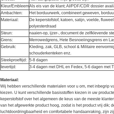
Kleur/Embleem
Als eis van de klant; AI/PDF/CDR dossier avai
Ambachten:
Het borduurwerk, combineert geweven, borduu
Materiaal:
De keperstofstof, katoen, satijn, voelde, fluweel
polyesterdraad
Steun:
naaien-op, ijzer-, document de zelfklevende ste
Grens:
Merrowedgrens, Hete Besnoeiingsgrens en La
Gebruik:
Kleding, zak, GLB, school & Militaire eenvormi
schouderkenteken enz.
Steekproeftijd:
5-8 dagen
levertijd:
3-4 dagen met DHL en Fedex, 5-6 dagen met 
Materiaal:
Wij hebben verschillende materialen voor u om, met inbegrip va
kiezen. U kunt verschillende basisstoffen kiezen in uw product
keperstofstof over het algemeen de keus van de meeste klanten
van het afgewerkte product hoog, zodat is het product vrij dik;
luchtdoordringbaarheid en comfortabele handaanraking, zijn zij