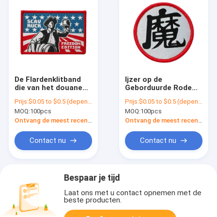
De Flardenklitband
Ijzer op de
die van het douane
Geborduurde Rode
Wasbare Geweven
Merrow Grens van
Prijs:
$0.05 to $0.5 (depends on the design and order quantity)
Prijs:
$0.05 to $0.5 (depends on the design and order quantity)
Etiket Merrow-Grens
Douanelogo patches
MOQ:
100pcs
MOQ:
100pcs
steunen
woven label patch
Ontvang de meest recente Prijs
Ontvang de meest recente Prijs
Contact nu
Contact nu
Bespaar je tijd
Laat ons met u contact opnemen met de
beste producten.