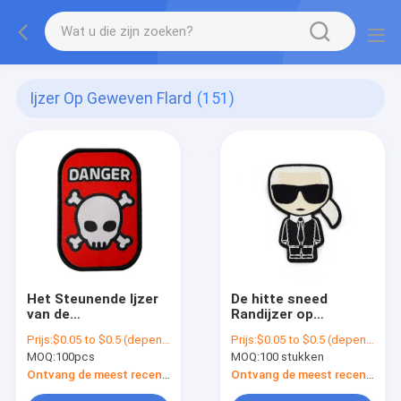
Ijzer Op Geweven Flard
(151)
Het Steunende Ijzer
De hitte sneed
van de
Randijzer op
douaneklitband op de
Geweven Aangepast
Prijs:
$0.05 to $0.5 (depends on the design and order quantity)
Prijs:
$0.05 to $0.5 (depends on the design and order quantity)
Geweven Flarden van
de Kledingsetiket van
MOQ:
100pcs
MOQ:
100 stukken
het Flard Wasbare
Etiket
Etiket voor
Textieltechnieken
Ontvang de meest recente Prijs
Ontvang de meest recente Prijs
Kledingshoeden
Grootte