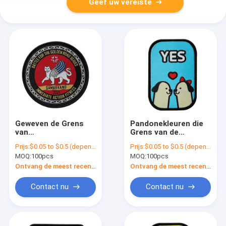
Geef uw vereiste
Geweven de Grens
Pandonekleuren die
van
Grens van de
douanesamarkand
Hondenmerrow van
Prijs:
$0.05 to $0.5 (depends on the design and order quantity)
Prijs:
$0.05 to $0.5 (depends on the design and order quantity)
Merrow herstelt
Zakken de Douane
MOQ:
100pcs
MOQ:
100pcs
Geweven
Geweven Flarden
Etiketflarden
Leuke kleden
Ontvang de meest recente Prijs
Ontvang de meest recente Prijs
Contact nu
Contact nu