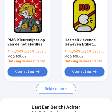
PMS-Kleurenijzer op
Het zelfklevende
van de het Flardlaser
Geweven Etiket
van het Flarden
herstelt de Grens van
Prijs:
$0.05 to $0.5 (depends on the design and order quantity)
Prijs:
$0.05 to $0.5 (depends on the design and order quantity)
Wasbare Etiket de
het Tekenmerrow van
MOQ:
100pcs
MOQ:
100pcs
Besnoeiingsgrens
de Kartonherinnering
Waterdicht voor
Ontvang de meest recente Prijs
Ontvang de meest recente Prijs
Zak/Kledingstuk
Contact nu
Contact nu
Thuis
Bekijk meer
Producten
Over ons
Laat Een Bericht Achter