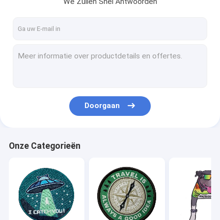
We Zullen Snel Antwoorden
Fabrieksreis
Kwaliteitscontrole
Contacteer ons
nieuws
Alle Gevallen
Doorgaan
Ijzer op Geborduurde Flarden
Onze Categorieën
Ijzer op Geweven Flard
Gedrukt Ijzer op Flarden
Douane Geborduurde Flarden