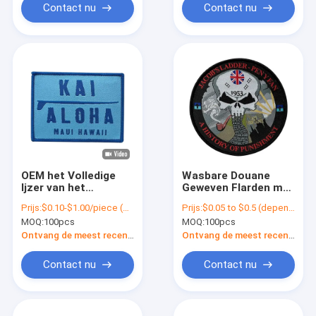
Contact nu
Contact nu
OEM het Volledige
Wasbare Douane
Ijzer van het
Geweven Flarden met
Borduurwerkflarden
Nationale Vlag
Prijs:
$0.10-$1.00/piece (depends on the design and order quantity)
Prijs:
$0.05 to $0.5 (depends on the design and order quantity)
van de Kleurenkleding
Gevolgde Pantone-
MOQ:
100pcs
MOQ:
100pcs
op Geweven
Kleur
Kenteken
Ontvang de meest recente Prijs
Ontvang de meest recente Prijs
Vriendschappelijke
Eco
Contact nu
Contact nu